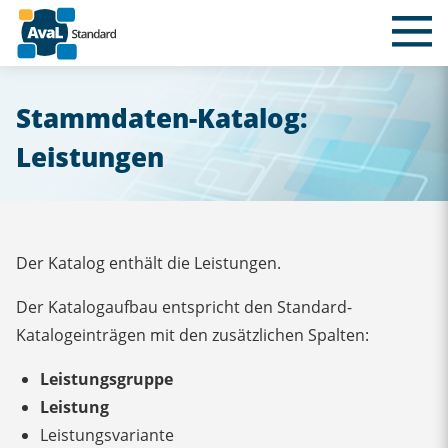
Der Standa
Stammdaten-Katalog:
Gremien/Pa
Leistungen
Stammdate
Webservice
Der Katalog enthält die Leistungen.
Download
Der Katalogaufbau entspricht den Standard-
Katalogeinträgen mit den zusätzlichen Spalten:
Kontakt/N
Leistungsgruppe
Suche
Leistung
Leistungsvariante
AvaL auf Li