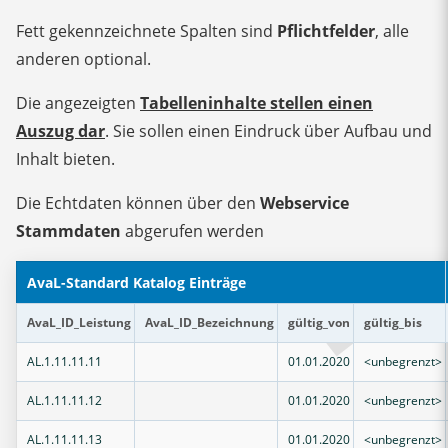
Fett gekennzeichnete Spalten sind
Pflichtfelder
, alle
AvaL auf Gi
anderen optional.
Die angezeigten
Tabelleninhalte stellen einen
Auszug dar
. Sie sollen einen Eindruck über Aufbau und
Inhalt bieten.
Die Echtdaten können über den
Webservice
Stammdaten
abgerufen werden
AvaL-Standard Katalog Einträge
AvaL_ID_Leistung
AvaL_ID_Bezeichnung
gültig_von
gültig_bis
AL.1.11.11.11
01.01.2020
<unbegrenzt>
AL.1.11.11.12
01.01.2020
<unbegrenzt>
AL.1.11.11.13
01.01.2020
<unbegrenzt>