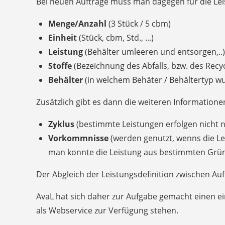
Bei neuen Aufträge muss man dagegen für die Lei
Menge/Anzahl
(3 Stück / 5 cbm)
Einheit
(Stück, cbm, Std., ...)
Leistung
(Behälter umleeren und entsorgen,..)
Stoffe
(Bezeichnung des Abfalls, bzw. des Recy
Behälter
(in welchem Behäter / Behältertyp wu
Zusätzlich gibt es dann die weiteren Informatione
Zyklus
(bestimmte Leistungen erfolgen nicht n
Vorkommnisse
(werden genutzt, wenns die Lei
man konnte die Leistung aus bestimmten Gründ
Der Abgleich der Leistungsdefinition zwischen Au
AvaL hat sich daher zur Aufgabe gemacht einen 
als Webservice zur Verfügung stehen.